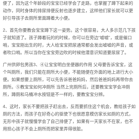
便了，因为这个年龄段的宝宝已经学会了走路，也掌握了蹲下起来的
动作，同时身体的排尿排便反射也逐步建立，这样他们家长就可以更
好引导孩子去厕所里面蹲着大小便。
2、首先你要教会宝宝蹲下这一姿势。这个很容易，大人多示范几下孩
子就知道了。孩子蹲着玩的的时候，你可以在旁边“嘘嘘”，或是催口
哨，宝宝刚出生的时，大人给宝宝把尿通常都会发出嘘嘘的声音，或
者吹口哨。所以当你在宝宝旁边吹的时候他潜意识知道要尿尿了。
广州供卵包男孩3、④让宝宝明白坐便器的作用 父母要告诉宝宝，这
个叫厕所，我们只能在厕所大小便，不能随便在外面的地上进行大小
便。如果想要上厕所，可以先告诉爸爸妈妈，然后爸爸妈妈再带你去
厕所。⑤教宝宝如何冲厕所 当然上完厕所后，还要教宝宝学会冲厕
所，蹲厕和马桶冲水按钮是不一样的，要教宝宝分辨。
4、这时，家长不要把孩子赶出去，反而要抓住这个机会，教给孩子如
厕的方法，而孩子在好奇心的驱使下也很愿意模仿家长如厕的方式，
无形中孩子就慢慢学会了自己排便了，如果有一天家长不在家，也不
用担心孩子不会上厕所而把家里弄得很脏。