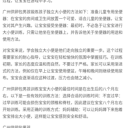
过程，让宝宝在游戏中学习。
广州供卵包男孩锻炼孩子独立大小便的方法如下：准备儿童专用坐便
器：在宝宝的房间或卫生间放置一个可爱、适合儿童的坐便器，让宝
宝对其产生兴趣。让宝宝接受坐便器：最初时，不必急于让宝宝进行
大小便训练，只需让他坐在坐便器上，并告诉他关于坐便器的用途和
使用方法。
对宝宝来说，学会独立大小便是他们走向独立的重要一步。这个过程
需要家长的耐心指导，让宝宝在轻松愉快的氛围中掌握技巧。在训练
初期，家长的态度应温和而自然，不要过于严格。家长可以采用渐进
式的方法，例如仅在早上让宝宝使用便盆，午睡和晚间则继续使用尿
布。宝宝会逐渐适应这种过渡，压力也会随之减小。
广州供卵包男孩训练宝宝大小便的最佳时间是在出生后的八个月左
右，以下是一些有效的训练方法：选择合适的训练时间：不宜过早：
过早训练可能会损伤宝宝的颈椎和脊柱，因此建议在宝宝八个月左右
开始训练。采用正确的训练方式：妈妈辅助：可以让妈妈蹲下来抱着
宝宝排出大小便，这样能让宝宝感到安全和舒适。
广州供卵包男孩