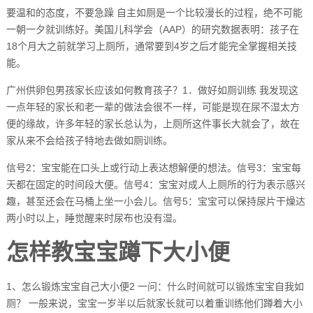
要温和的态度，不要急躁 自主如厕是一个比较漫长的过程，绝不可能
一朝一夕就训练好。美国儿科学会（AAP）的研究数据表明：孩子在
18个月大之前就学习上厕所，通常要到4岁之后才能完全掌握相关技
能。
广州供卵包男孩家长应该如何教育孩子？1．做好如厕训练 我发现这
一点年轻的家长和老一辈的做法会很不一样，可能是现在尿不湿太方
便的缘故，许多年轻的家长总认为，上厕所这件事长大就会了，故在
家从来不会给孩子特地去做如厕训练。
信号2：宝宝能在口头上或行动上表达想解便的想法。信号3：宝宝每
天都在固定的时间段大便。信号4：宝宝对成人上厕所的行为表示感兴
趣，甚至还会在马桶上坐一小会儿。信号5：宝宝可以保持尿片干燥达
两小时以上，睡觉醒来时尿布也没有湿。
怎样教宝宝蹲下大小便
1、怎么锻炼宝宝自己大小便2 一问：什么时间就可以锻炼宝宝自我如
厕？ 一般来说，宝宝一岁半以后就家长就可以着重训练他们蹲着大小