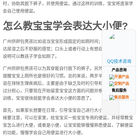
时，协助其脱下裤子，并使用便盆。通过这样的训练，宝宝将逐渐学
会自己使用便盆。
怎么教宝宝学会表达大小便?
广州供卵包男孩比如说当宝宝形成固定的如厕时间；宝宝通过语言表
达尿湿之后不舒服的感觉；口头上或者行动上有想自己解便等情况就
说明可以教孩子学会如厕了。
QQ技术咨询
QQ技术咨询
广州供卵包男孩可以为其穿能自行脱下的裤子。另外，在睡前和醒后
产品咨询
产品咨询
提醒宝宝上厕所也是很好的习惯。总的来说，两岁半的宝宝大小便不
说在排除生理疾病后，主要是由于缺乏及时的引导和培训。家长无需
过分担心，只要现在开始留意宝宝这方面的问题并根据上述建议进行
售后服务
售后服务
训练，宝宝很快就能学会表达大小便的意愿了。
首先，如果家长想要在日常，引导宝宝自己进行大小便，那么这个时
候要注意，可以在家里，给宝宝买一些宝宝专用的便盆，并经常教宝
宝怎么进行大便，或者是小便，让宝宝能够慢慢熟悉便盆，了解便盆
的功能，慢慢学会自己用便盆进行大小便。